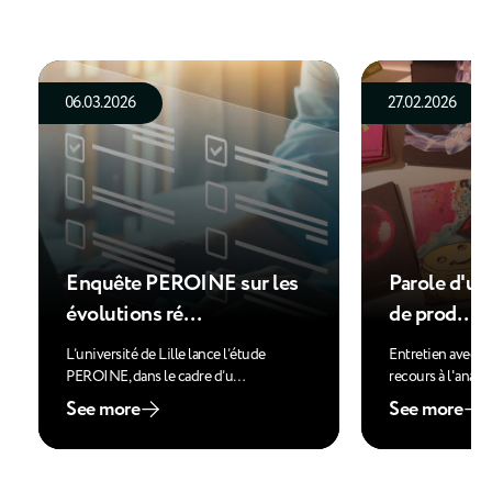
06.03.2026
27.02.2026
Enquête PEROINE sur les
Parole d'usa
évolutions ré…
de prod…
L’université de Lille lance l’étude
Entretien avec u
PEROINE, dans le cadre d’u…
recours à l'analy
See more
See more