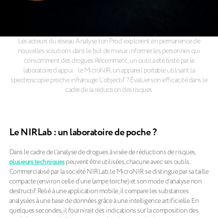
Les acteurs du réseau Analyse ton Prod’ explorent en permanence de
nouvelles solutions dans le but de mieux informer les personnes qui
consomment des drogues. Récemment, un outil a été testé par le
laboratoire d’appui : le MicroNIR, un appareil portable utilisant la
spectroscopie proche infrarouge. L’objectif ? Évaluer son efficacité dans le
cadre de la réduction des risques.
Le NIRLab : un laboratoire de poche ?
Dans le cadre de l’analyse de drogues à visée de réductions de risques,
plusieurs techniques
peuvent être utilisées, chacune avec ses outils.
Commercialisé par la société NIRLab, le MicroNIR se distingue par sa taille
compacte (environ celle d’une lampe torche) et son mode d’analyse non
destructif. Relié à une application mobile, il compare les substances
analysées à une base de données grâce à une intelligence artificielle. En
quelques secondes, il fournirait des indications sur la composition des