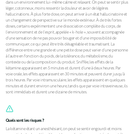
dans un environnement lui-même calme et relaxant. On peut se sentir plus
léger, cotonneux, moins ressentir la douleur et avoir de légères
hallucinations. À plus forte dose, on peut arriver à un état hallucinatoire et
un changement de perspective sur le monde extérieur. À de très fortes
doses, certains expérimentent une dissociation complète du corps, de
l’environnement et de l’esprit, appelée « k-hole », souvent accompagnée
d’une sensation de ne pas pouvoir bouger et d’une impossibilité de
communiquer, ce qui peut être très désagréable et traumatisant. La
différence entre une grande et une petite dose peut varier d’une personne
à l’autre en fonction du poids, de la tolérance, du métabolisme, du
contexte ou de la composition du produit. Sniffée, les effets de la
kétamine apparaissent en 5 minutes et durent d’une à deux heures. Par
voie orale, les effets apparaissent en 30 minutes et peuvent durer jusqu’à
trois heures. Par voie intramusculaire, les effets apparaissent en quelques
minutes et durent environ une heure, tandis que par voie intraveineuse, ils
sont immédiats et durent une dizaine de minutes.
Quels sont les risques ?
La kétamine étant un anesthésiant, on peut se sentir engourdi et moins