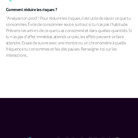
Comment réduire les risques ?
"Analyse ton prod' ! Pour réduire les risques, il est utile de savoir ce que tu
consommes. Évite de consommer seul·e, surtout si tu n’as pas l’habitude.
Préviens tes ami·e·s de ce que tu as consommé et dans quelles quantités. Si
tu n’as pas d'effet immédiat, attends un peu, les effets peuvent se faire
attendre. Essaie de suivre avec une montre ou un chronomètre à quelle
fréquence tu consommes et fais des pauses. Renseigne-toi sur les
interactions,.