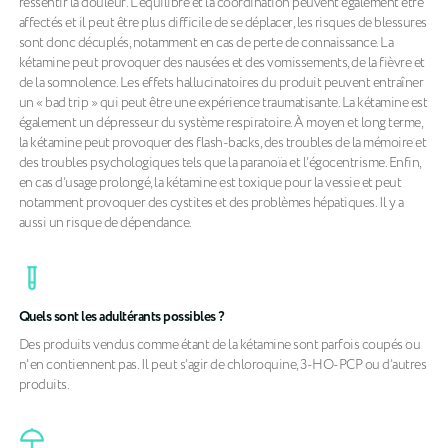
ressentir la douleur. L’équilibre et la coordination peuvent également être
affectés et il peut être plus difficile de se déplacer, les risques de blessures
sont donc décuplés, notamment en cas de perte de connaissance. La
kétamine peut provoquer des nausées et des vomissements, de la fièvre et
de la somnolence. Les effets hallucinatoires du produit peuvent entraîner
un « bad trip » qui peut être une expérience traumatisante. La kétamine est
également un dépresseur du système respiratoire. À moyen et long terme,
la kétamine peut provoquer des flash-backs, des troubles de la mémoire et
des troubles psychologiques tels que la paranoïa et l’égocentrisme. Enfin,
en cas d’usage prolongé, la kétamine est toxique pour la vessie et peut
notamment provoquer des cystites et des problèmes hépatiques. Il y a
aussi un risque de dépendance.
Quels sont les adultérants possibles ?
Des produits vendus comme étant de la kétamine sont parfois coupés ou
n'en contiennent pas. Il peut s’agir de chloroquine, 3-HO-PCP ou d’autres
produits.