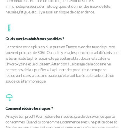
nombreux échantillons de cocaïne, peut avoir des effets
immunodépresseurs, dermatologiques, et donner des maux de tête,
nausées, fatigue, etc. Il y a aussi un risque de dépendance.
Quels sont les adultérants possibles ?
La cocaïne est de plus en plus pure en France, avec des taux de pureté
souvent proches de 80% . Quand il y en a, les principaux adultérants sont
le lévamisole, la phénacétine, le paracétamol, la lidocaïne, la caféine,
l’hydroxyzine et le diltiazem. Attention ! Le basage de la cocaïne ne
permet pas de la « purifier ». La plupart des produits de coupe se
retrouvent dans la cocaïne basée, qu’elle soit basée au bicarbonate de
soude ou à l’ammoniaque.
Comment réduire les risques ?
Analyse ton prod’ ! Pour réduire les risques, ça aide de savoir ce que tu
consommes. Quand tu consommes, commence avec une petite dose et
fais des pauses, surtout si c’est une cocaïne que tu n'as pas consommée