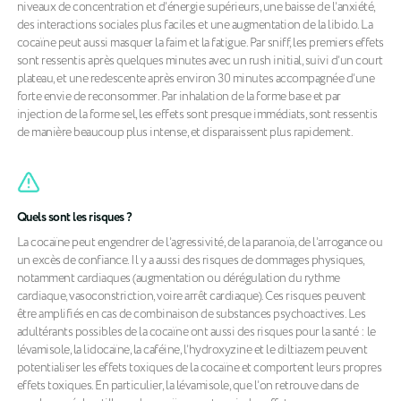
niveaux de concentration et d’énergie supérieurs, une baisse de l’anxiété,
des interactions sociales plus faciles et une augmentation de la libido. La
cocaïne peut aussi masquer la faim et la fatigue. Par sniff, les premiers effets
sont ressentis après quelques minutes avec un rush initial, suivi d’un court
plateau, et une redescente après environ 30 minutes accompagnée d’une
forte envie de reconsommer. Par inhalation de la forme base et par
injection de la forme sel, les effets sont presque immédiats, sont ressentis
de manière beaucoup plus intense, et disparaissent plus rapidement.
Quels sont les risques ?
La cocaïne peut engendrer de l’agressivité, de la paranoïa, de l’arrogance ou
un excès de confiance. Il y a aussi des risques de dommages physiques,
notamment cardiaques (augmentation ou dérégulation du rythme
cardiaque, vasoconstriction, voire arrêt cardiaque). Ces risques peuvent
être amplifiés en cas de combinaison de substances psychoactives. Les
adultérants possibles de la cocaïne ont aussi des risques pour la santé : le
lévamisole, la lidocaïne, la caféine, l’hydroxyzine et le diltiazem peuvent
potentialiser les effets toxiques de la cocaïne et comportent leurs propres
effets toxiques. En particulier, la lévamisole, que l’on retrouve dans de