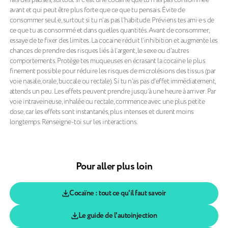
avant et qui peut être plus forte que ce que tu pensais. Évite de
consommer seul·e, surtout si tu n’as pas l’habitude. Préviens tes ami·e·s de
ce que tu as consommé et dans quelles quantités. Avant de consommer,
essaye de te fixer des limites. La cocaïne réduit l’inhibition et augmente les
chances de prendre des risques liés à l’argent, le sexe ou d’autres
comportements. Protège tes muqueuses en écrasant la cocaïne le plus
finement possible pour réduire les risques de microlésions des tissus (par
voie nasale, orale, buccale ou rectale). Si tu n’as pas d’effet immédiatement,
attends un peu. Les effets peuvent prendre jusqu’à une heure à arriver. Par
voie intraveineuse, inhalée ou rectale, commence avec une plus petite
dose, car les effets sont instantanés, plus intenses et durent moins
longtemps. Renseigne-toi sur les interactions.
Pour aller plus loin
Cocaïne : tout ce qu'il faut savoir
Le guide de l'autoinjection