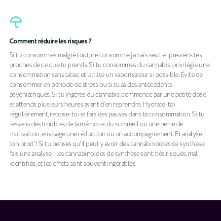
Comment réduire les risques ?
Si tu consommes malgré tout, ne consomme jamais seul, et préviens tes
proches de ce que tu prends. Si tu consommes du cannabis, privilégie une
consommation sans tabac et utilise un vaporisateur si possible. Évite de
consommer en période de stress ou si tu as des antécédents
psychiatriques. Si tu ingères du cannabis, commence par une petite dose
et attends plusieurs heures avant d’en reprendre. Hydrate-toi
régulièrement, repose-toi et fais des pauses dans ta consommation. Si tu
ressens des troubles de la mémoire, du sommeil ou une perte de
motivation, envisage une réduction ou un accompagnement. Et analyse
ton prod’ ! Si tu penses qu’il peut y avoir des cannabinoïdes de synthèse,
fais une analyse : les cannabinoïdes de synthèse sont très risqués, mal
identifiés, et les effets sont souvent ingérables.