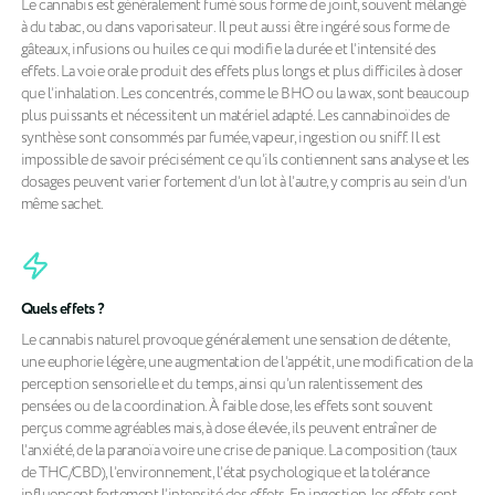
Le cannabis est généralement fumé sous forme de joint, souvent mélangé
à du tabac, ou dans vaporisateur. Il peut aussi être ingéré sous forme de
gâteaux, infusions ou huiles ce qui modifie la durée et l’intensité des
effets. La voie orale produit des effets plus longs et plus difficiles à doser
que l’inhalation. Les concentrés, comme le BHO ou la wax, sont beaucoup
plus puissants et nécessitent un matériel adapté. Les cannabinoïdes de
synthèse sont consommés par fumée, vapeur, ingestion ou sniff. Il est
impossible de savoir précisément ce qu’ils contiennent sans analyse et les
dosages peuvent varier fortement d’un lot à l’autre, y compris au sein d’un
même sachet.
Quels effets ?
Le cannabis naturel provoque généralement une sensation de détente,
une euphorie légère, une augmentation de l’appétit, une modification de la
perception sensorielle et du temps, ainsi qu’un ralentissement des
pensées ou de la coordination. À faible dose, les effets sont souvent
perçus comme agréables mais, à dose élevée, ils peuvent entraîner de
l’anxiété, de la paranoïa voire une crise de panique. La composition (taux
de THC/CBD), l’environnement, l’état psychologique et la tolérance
influencent fortement l’intensité des effets. En ingestion, les effets sont