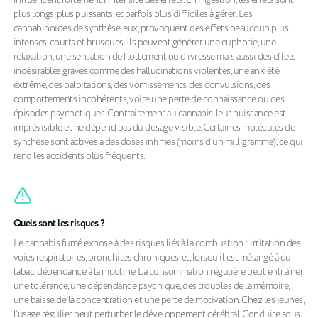
plus longs, plus puissants, et parfois plus difficiles à gérer. Les
cannabinoïdes de synthèse, eux, provoquent des effets beaucoup plus
intenses, courts et brusques. Ils peuvent générer une euphorie, une
relaxation, une sensation de flottement ou d’ivresse mais aussi des effets
indésirables graves comme des hallucinations violentes, une anxiété
extrême, des palpitations, des vomissements, des convulsions, des
comportements incohérents, voire une perte de connaissance ou des
épisodes psychotiques. Contrairement au cannabis, leur puissance est
imprévisible et ne dépend pas du dosage visible. Certaines molécules de
synthèse sont actives à des doses infimes (moins d’un milligramme), ce qui
rend les accidents plus fréquents.
Quels sont les risques ?
Le cannabis fumé expose à des risques liés à la combustion : irritation des
voies respiratoires, bronchites chroniques, et, lorsqu’il est mélangé à du
tabac, dépendance à la nicotine. La consommation régulière peut entraîner
une tolérance, une dépendance psychique, des troubles de la mémoire,
une baisse de la concentration et une perte de motivation. Chez les jeunes,
l’usage régulier peut perturber le développement cérébral. Conduire sous