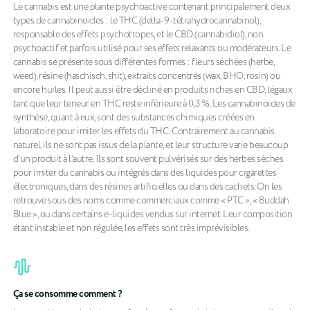
Le cannabis est une plante psychoactive contenant principalement deux
types de cannabinoïdes : le THC (delta-9-tétrahydrocannabinol),
responsable des effets psychotropes, et le CBD (cannabidiol), non
psychoactif et parfois utilisé pour ses effets relaxants ou modérateurs. Le
cannabis se présente sous différentes formes : fleurs séchées (herbe,
weed), résine (haschisch, shit), extraits concentrés (wax, BHO, rosin) ou
encore huiles. Il peut aussi être décliné en produits riches en CBD, légaux
tant que leur teneur en THC reste inférieure à 0,3 %. Les cannabinoïdes de
synthèse, quant à eux, sont des substances chimiques créées en
laboratoire pour imiter les effets du THC. Contrairement au cannabis
naturel, ils ne sont pas issus de la plante, et leur structure varie beaucoup
d’un produit à l’autre. Ils sont souvent pulvérisés sur des herbes sèches
pour imiter du cannabis ou intégrés dans des liquides pour cigarettes
électroniques, dans des résines artificielles ou dans des cachets. On les
retrouve sous des noms comme commerciaux comme « PTC », « Buddah
Blue », ou dans certains e-liquides vendus sur internet. Leur composition
étant instable et non régulée, les effets sont très imprévisibles.
Ça se consomme comment ?