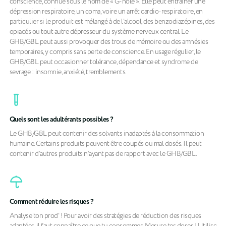
conscience, connue sous le nom de « G-hole ». Elle peut entraîner une
dépression respiratoire, un coma, voire un arrêt cardio-respiratoire, en
particulier si le produit est mélangé à de l’alcool, des benzodiazépines, des
opiacés ou tout autre dépresseur du système nerveux central. Le
GHB/GBL peut aussi provoquer des trous de mémoire ou des amnésies
temporaires, y compris sans perte de conscience. En usage régulier, le
GHB/GBL peut occasionner tolérance, dépendance et syndrome de
sevrage : insomnie, anxiété, tremblements.
Quels sont les adultérants possibles ?
Le GHB/GBL peut contenir des solvants inadaptés à la consommation
humaine. Certains produits peuvent être coupés ou mal dosés. Il peut
contenir d’autres produits n’ayant pas de rapport avec le GHB/GBL.
Comment réduire les risques ?
Analyse ton prod' ! Pour avoir des stratégies de réduction des risques
adaptées, il faut connaître ce que tu consommes. Mesure tes doses ! Utilise