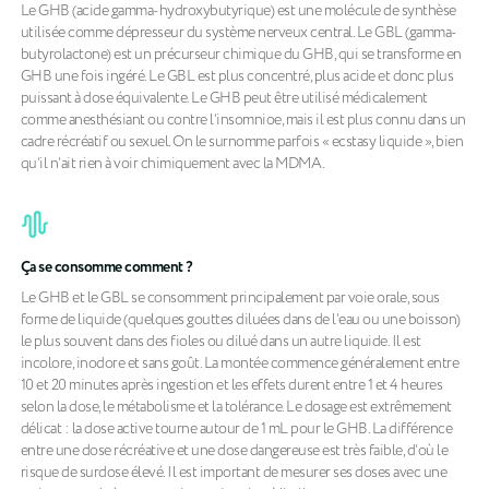
Le GHB (acide gamma-hydroxybutyrique) est une molécule de synthèse
utilisée comme dépresseur du système nerveux central. Le GBL (gamma-
butyrolactone) est un précurseur chimique du GHB, qui se transforme en
GHB une fois ingéré. Le GBL est plus concentré, plus acide et donc plus
puissant à dose équivalente. Le GHB peut être utilisé médicalement
comme anesthésiant ou contre l’insomnioe, mais il est plus connu dans un
cadre récréatif ou sexuel. On le surnomme parfois « ecstasy liquide », bien
qu’il n’ait rien à voir chimiquement avec la MDMA.
Ça se consomme comment ?
Le GHB et le GBL se consomment principalement par voie orale, sous
forme de liquide (quelques gouttes diluées dans de l’eau ou une boisson)
le plus souvent dans des fioles ou dilué dans un autre liquide. Il est
incolore, inodore et sans goût. La montée commence généralement entre
10 et 20 minutes après ingestion et les effets durent entre 1 et 4 heures
selon la dose, le métabolisme et la tolérance. Le dosage est extrêmement
délicat : la dose active tourne autour de 1 mL pour le GHB. La différence
entre une dose récréative et une dose dangereuse est très faible, d’où le
risque de surdose élevé. Il est important de mesurer ses doses avec une