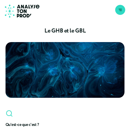
Aller au contenu
Le GHB et le GBL
Qu'est-ce que c'est ?