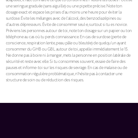
une seringue graduée (sans aiguille) ou une pipette précise. Note ton
dosage exact et espace les prises d’au moins une heure pour éviter la
surdose. Évite les mélanges avec de l’alcool, des benzodiazépines ou
d’autres dépresseurs. Évite de consommer seul·e, surtout si tu es novice.
Préviens les personnes autour de toi, note ton dosage sur un papier ou ton
téléphone au cas où tu perds connaissance. En cas de surdose (perte de
conscience, respiration lente, peau pâle ou bleutée) de quelqu’un ayant
consommer du GHB ou GBL autour de toi, appelle immédiatement le 15.
Ne donne pas à boire ni à manger, mets la personne en position latérale de
sécurité et reste avec elle. Si tu consommes souvent, essaie de faire des
pauses et informe-toi sur les risques de sevrage. En cas de malaise ou de
consommation régulière problématique, n’hésite pas à contacter une
structure de soin ou de réduction des risques.