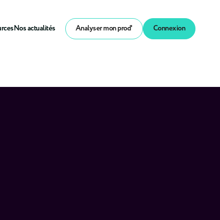
urces
Nos actualités
Analyser mon prod'
Connexion