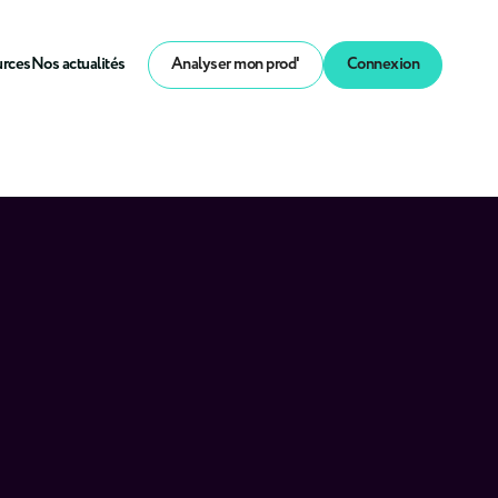
urces
Nos actualités
Analyser mon prod'
Connexion