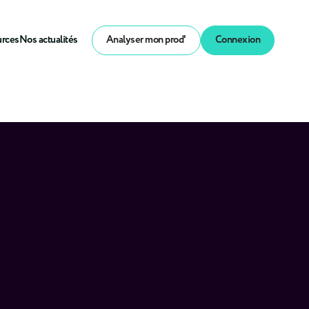
urces
Nos actualités
Analyser mon prod'
Connexion