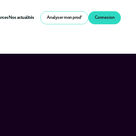
urces
Nos actualités
Analyser mon prod'
Connexion