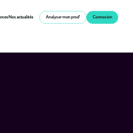
urces
Nos actualités
Analyser mon prod'
Connexion