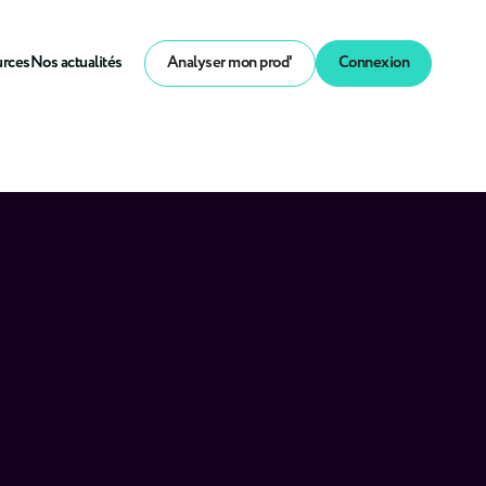
urces
Nos actualités
Analyser mon prod'
Connexion