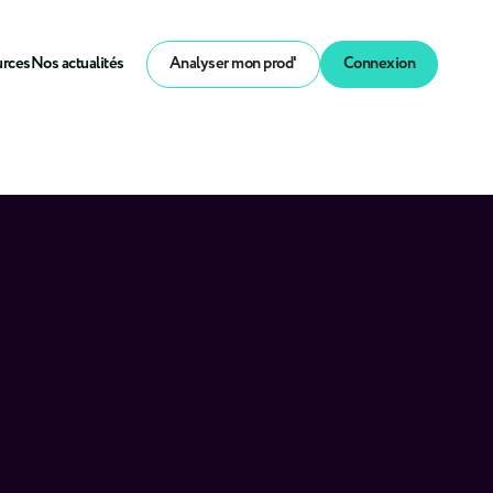
urces
Nos actualités
Analyser mon prod'
Connexion