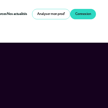
urces
Nos actualités
Analyser mon prod'
Connexion