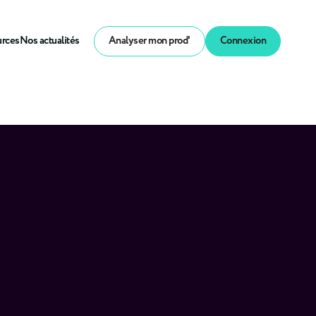
urces
Nos actualités
Analyser mon prod'
Connexion