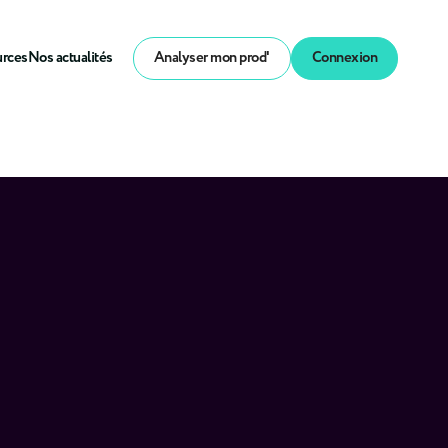
urces
Nos actualités
Analyser mon prod'
Connexion