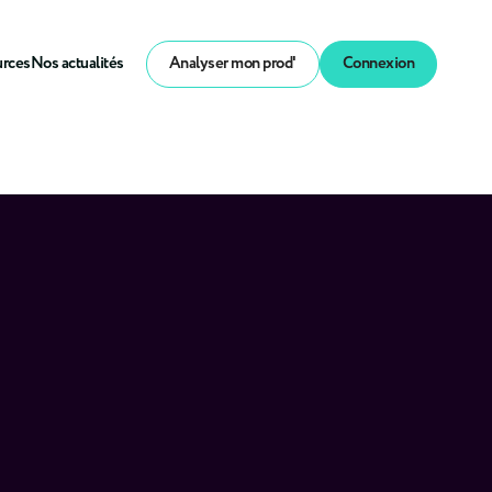
urces
Nos actualités
Analyser mon prod'
Connexion