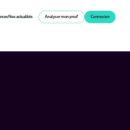
urces
Nos actualités
Analyser mon prod'
Connexion