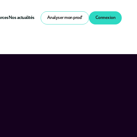
urces
Nos actualités
Analyser mon prod'
Connexion