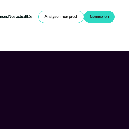
urces
Nos actualités
Analyser mon prod'
Connexion