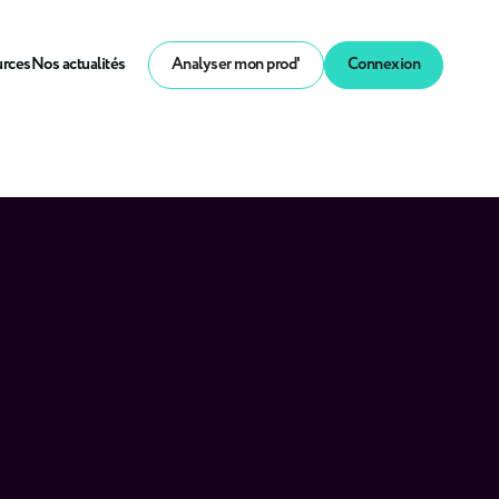
urces
Nos actualités
Analyser mon prod'
Connexion