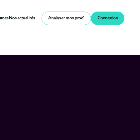
urces
Nos actualités
Analyser mon prod'
Connexion