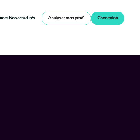
urces
Nos actualités
Analyser mon prod'
Connexion