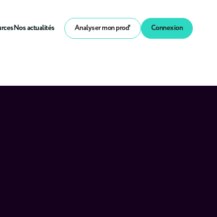
urces
Nos actualités
Analyser mon prod'
Connexion