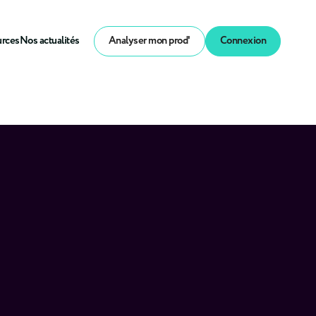
urces
Nos actualités
Analyser mon prod'
Connexion