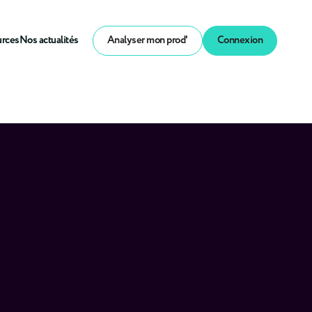
urces
Nos actualités
Analyser mon prod'
Connexion