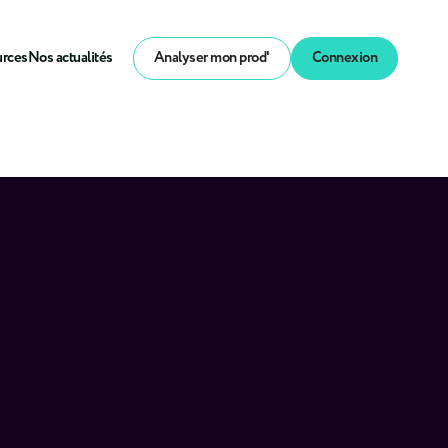
urces
Nos actualités
Analyser mon prod'
Connexion