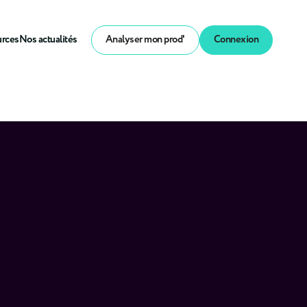
urces
Nos actualités
Analyser mon prod'
Connexion