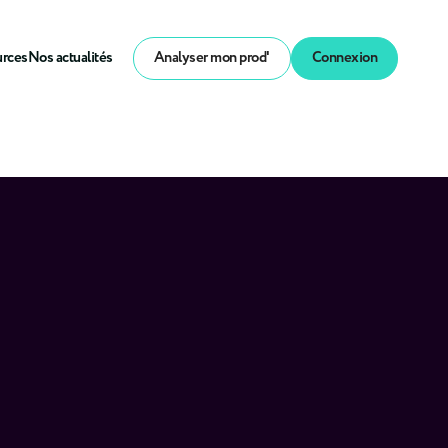
urces
Nos actualités
Analyser mon prod'
Connexion