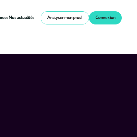
urces
Nos actualités
Analyser mon prod'
Connexion