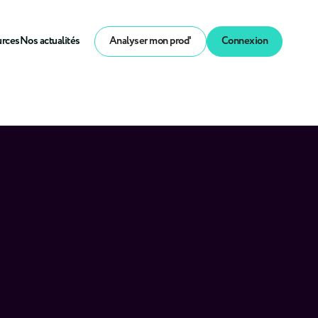
urces
Nos actualités
Analyser mon prod'
Connexion