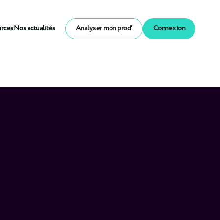
urces
Nos actualités
Analyser mon prod'
Connexion