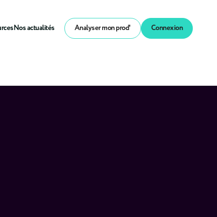
urces
Nos actualités
Analyser mon prod'
Connexion