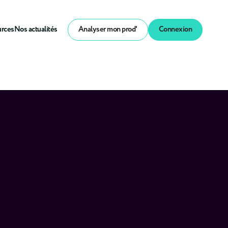
urces
Nos actualités
Analyser mon prod'
Connexion