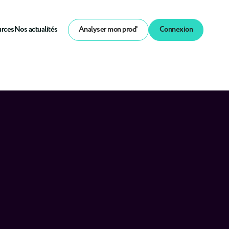
urces
Nos actualités
Analyser mon prod'
Connexion