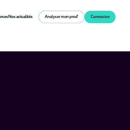
urces
Nos actualités
Analyser mon prod'
Connexion