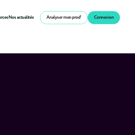
urces
Nos actualités
Analyser mon prod'
Connexion