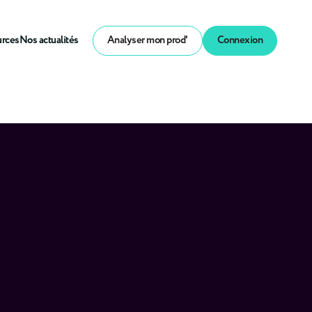
urces
Nos actualités
Analyser mon prod'
Connexion