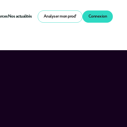
urces
Nos actualités
Analyser mon prod'
Connexion