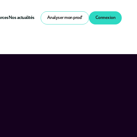
urces
Nos actualités
Analyser mon prod'
Connexion