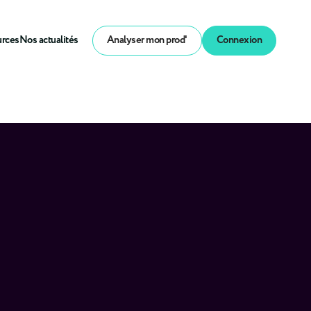
urces
Nos actualités
Analyser mon prod'
Connexion