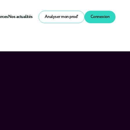
urces
Nos actualités
Analyser mon prod'
Connexion