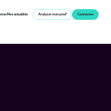
urces
Nos actualités
Analyser mon prod'
Connexion