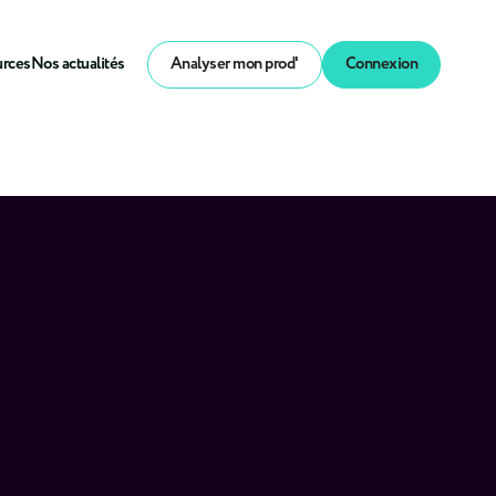
urces
Nos actualités
Analyser mon prod'
Connexion