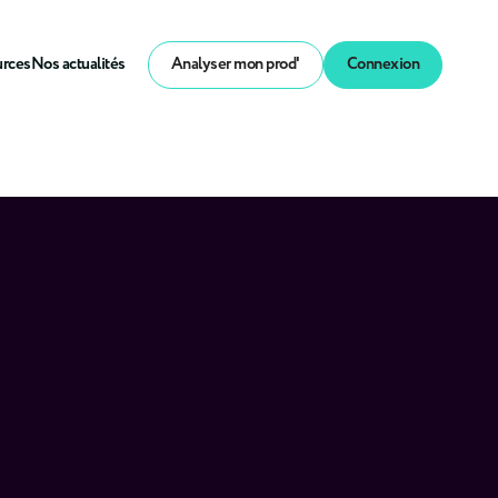
urces
Nos actualités
Analyser mon prod'
Connexion