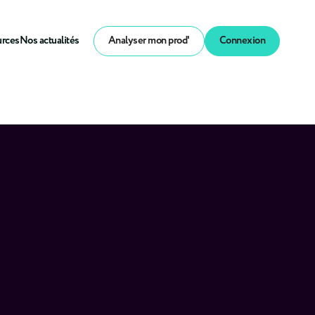
urces
Nos actualités
Analyser mon prod'
Connexion