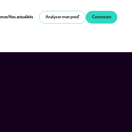
urces
Nos actualités
Analyser mon prod'
Connexion