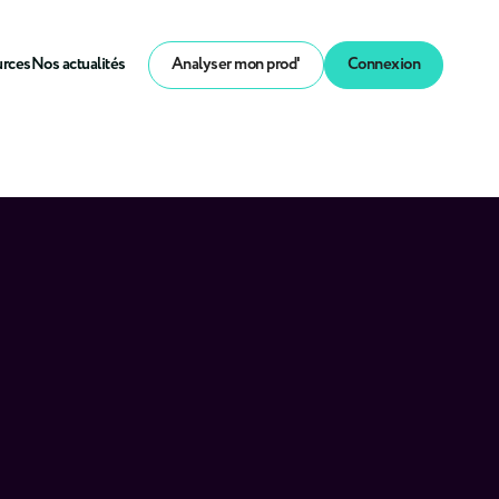
urces
Nos actualités
Analyser mon prod'
Connexion