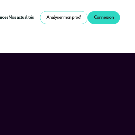
urces
Nos actualités
Analyser mon prod'
Connexion