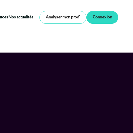
urces
Nos actualités
Analyser mon prod'
Connexion