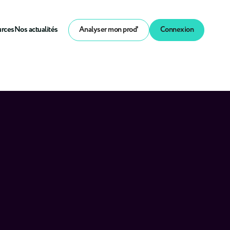
urces
Nos actualités
Analyser mon prod'
Connexion